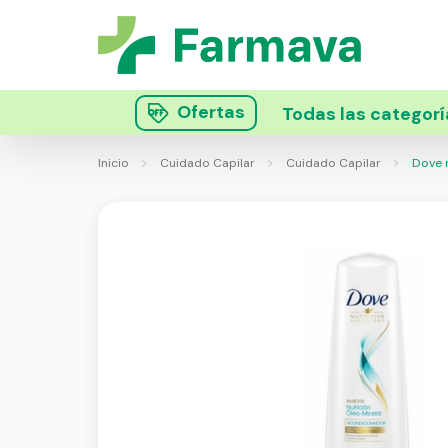
Ofertas
Todas las categorí
Inicio
Cuidado Capilar
Cuidado Capilar
Dove n