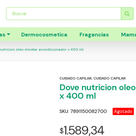
Búsqueda
de
productos
as
Dermocosmetica
Fragancias
Mama
utricion oleo micelar acondicionador x 400 ml
CUIDADO CAPILAR
,
CUIDADO CAPILAR
Dove nutricion ole
x 400 ml
SKU:
7891150082700
Agotado
1.589,34
$