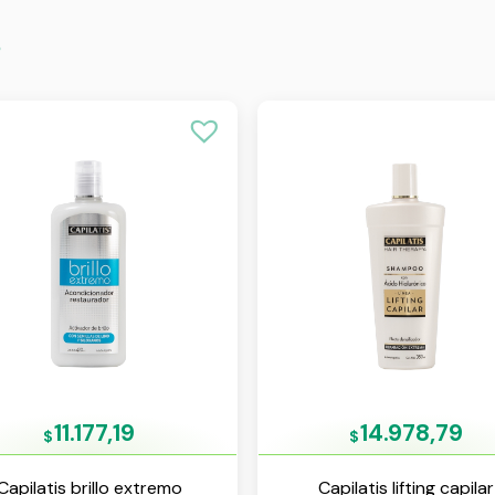
s
11.177,19
14.978,79
$
$
Capilatis brillo extremo
Capilatis lifting capilar