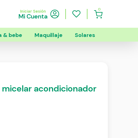
0
Iniciar Sesión
Mi Cuenta
 & bebe
Maquillaje
Solares
o micelar acondicionador