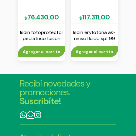
00
76.430,00
117.311,00
$
$
$
lar
Isdin fotoprotector
Isdin eryfotona ak-
La
ost
pediatrico fusion
nmsc fluido spf 99
ant
ante
water spf 50
50 ml
seco
crema 50 ml
cr
rito
Agregar al carrito
Agregar al carrito
Agr
Recibí novedades y
promociones.
Suscribíte!