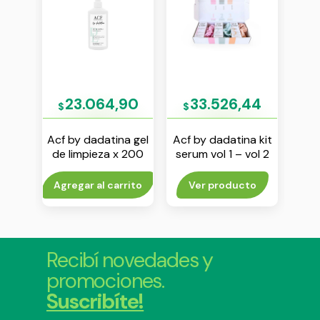
00
23.064,90
33.526,44
$
$
$
ina
Acf by dadatina gel
Acf by dadatina kit
Ba
mpieza
de limpieza x 200
serum vol 1 – vol 2
c
ml
– vol 3
rito
Agregar al carrito
Ver producto
Agr
Recibí novedades y
promociones.
Suscribíte!