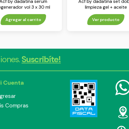
Acf by dadatina serum
Acf by dadatina set dob
egenerador vol 3 x 30 ml
limpieza gel + aceite
Agregar al carrito
Ver producto
iones.
Suscribíte!
i Cuenta
ngresar
is Compras