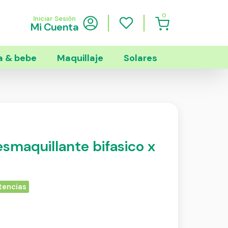
0
Iniciar Sesión
Mi Cuenta
 & bebe
Maquillaje
Solares
smaquillante bifasico x
tencias