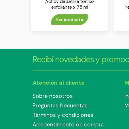
Acf by dadatina tonico
exfoliante x 75 ml
r
Ver producto
Recibí novedades y promoc
Atención al cliente
M
Sobre nosotros
I
Preguntas frecuentas
M
Términos y condiciones
Arrepentimiento de compra