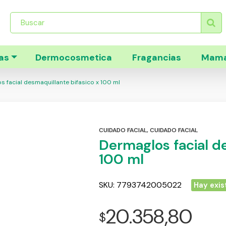
Búsqueda
de
productos
as
Dermocosmetica
Fragancias
Mama
 facial desmaquillante bifasico x 100 ml
CUIDADO FACIAL
,
CUIDADO FACIAL
Dermaglos facial de
100 ml
SKU:
7793742005022
Hay exis
20.358,80
$