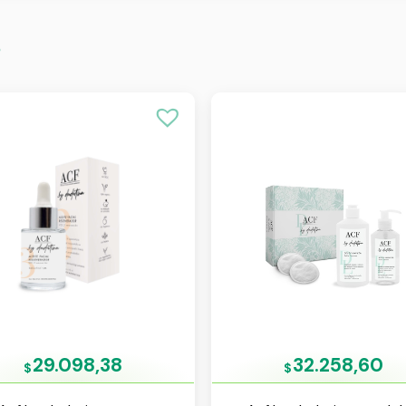
s
29.098,38
32.258,60
$
$