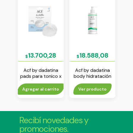
41
13.700,28
18.588,08
$
$
$
ina
Acf by dadatina
Acf by dadatina
Ac
ción
pads para tonico x
body hidratación
ser
 g
3 unidades
crema x 250 g
to
Agregar al carrito
Ver producto
Agr
Recibí novedades y
promociones.