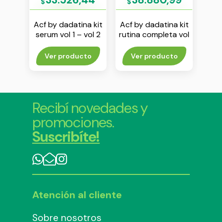
$
$
$
l pro
Acf by dadatina kit
Acf by dadatina kit
Ac
0 ml
serum vol 1 – vol 2
rutina completa vol
– vol 3
1
hume
rito
Ver producto
Ver producto
Agr
Recibí novedades y
promociones.
Suscribíte!
Atención al cliente
Sobre nosotros