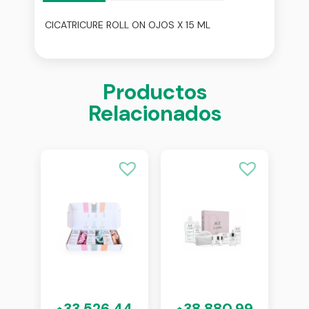
CICATRICURE ROLL ON OJOS X 15 ML
Productos
Relacionados
68
33.526,44
38.880,99