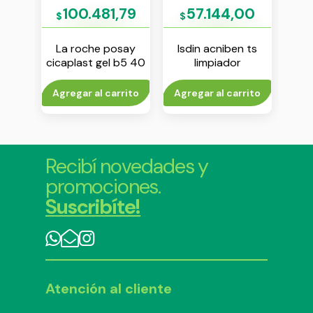
42
100.481,79
57.144,00
$
$
$
say
La roche posay
Isdin acniben ts
La
40 ml
cicaplast gel b5 40
limpiador
ml
purificante espuma
int
150 ml
to
Agregar al carrito
Agregar al carrito
Agr
Recibí novedades y
promociones.
Suscribíte!
Atención al cliente