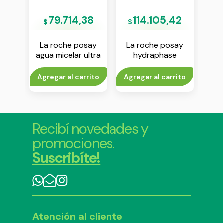
00
79.714,38
114.105,42
1
$
$
$
s gel
La roche posay
La roche posay
La
rante
agua micelar ultra
hydraphase
hyal
pieles sensibles
intense ojos 15 ml
200 ml
rito
Agregar al carrito
Agregar al carrito
Agr
Recibí novedades y
promociones.
Suscribíte!
Atención al cliente