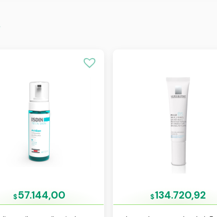
s
57.144,00
134.720,92
$
$