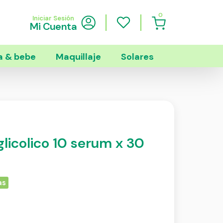
0
Iniciar Sesión
Mi Cuenta
 & bebe
Maquillaje
Solares
licolico 10 serum x 30
as