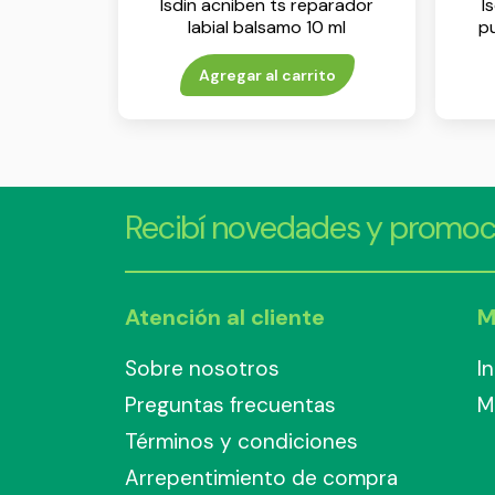
Isdin acniben ts reparador
I
labial balsamo 10 ml
pu
Agregar al carrito
Recibí novedades y promoc
Atención al cliente
M
Sobre nosotros
I
Preguntas frecuentas
M
Términos y condiciones
Arrepentimiento de compra