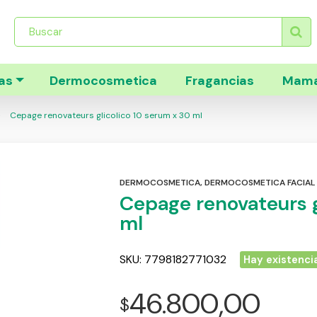
Búsqueda
de
productos
as
Dermocosmetica
Fragancias
Mama
Cepage renovateurs glicolico 10 serum x 30 ml
DERMOCOSMETICA
,
DERMOCOSMETICA FACIAL
Cepage renovateurs g
ml
SKU:
7798182771032
Hay existenci
46.800,00
$