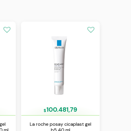
100.481,79
$
gel
La roche posay cicaplast gel
0 ml
b5 40 ml