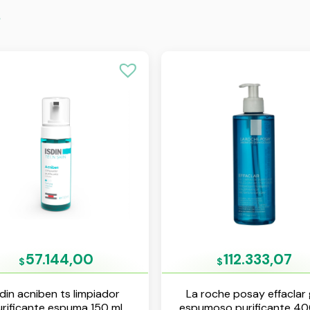
s
57.144,00
112.333,07
$
$
sdin acniben ts limpiador
La roche posay effaclar 
rificante espuma 150 ml
espumoso purificante 40