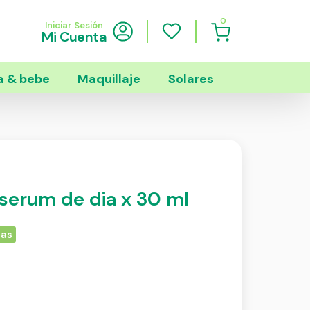
0
Iniciar Sesión
Mi Cuenta
 & bebe
Maquillaje
Solares
serum de dia x 30 ml
ias