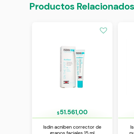
Productos Relacionado
51.561,00
$
Isdin acniben corrector de
I
granos faciales 15 ml
pu