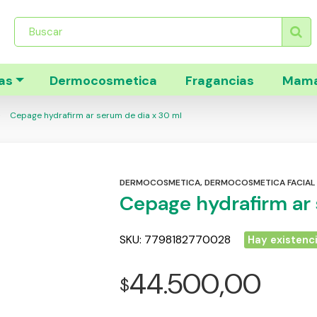
Búsqueda
de
productos
as
Dermocosmetica
Fragancias
Mama
Cepage hydrafirm ar serum de dia x 30 ml
DERMOCOSMETICA
,
DERMOCOSMETICA FACIAL
Cepage hydrafirm ar 
SKU:
7798182770028
Hay existenc
44.500,00
$