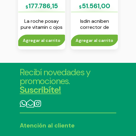
07
177.786,15
51.561,00
$
$
$
say
La roche posay
Isdin acniben
Isdi
l
pure vitamin c ojos
corrector de
crem
o
15 ml
granos faciales 15
00 ml
ml
rito
Agregar al carrito
Agregar al carrito
Agr
Recibí novedades y
promociones.
Suscribíte!
Atención al cliente