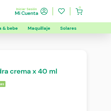
0
Iniciar Sesión
Mi Cuenta
 & bebe
Maquillaje
Solares
ra crema x 40 ml
ias