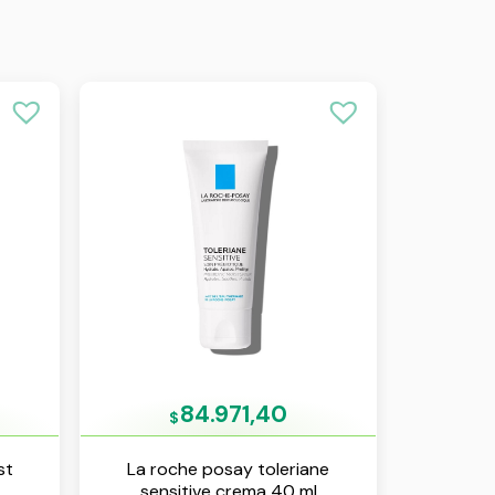
84.971,40
$
st
La roche posay toleriane
sensitive crema 40 ml