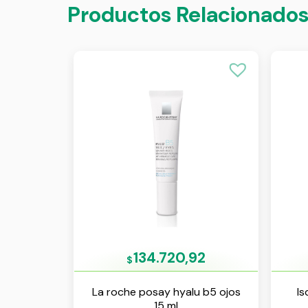
Productos Relacionado
134.720,92
$
La roche posay hyalu b5 ojos
Is
15 ml