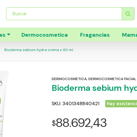
Búsqueda
de
productos
as
Dermocosmetica
Fragancias
Mama
Bioderma sebium hydra crema x 40 ml
DERMOCOSMETICA
,
DERMOCOSMETICA FACIAL
Bioderma sebium hyd
SKU:
3401348840421
Hay existenc
88.692,43
$