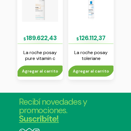
79
189.622,43
126.112,37
$
$
$
say
La roche posay
La roche posay
Isdi
b5 40
pure vitamin c
toleriane
crem
ligera 40 ml
dermallergo crema
40 ml
rito
Agregar al carrito
Agregar al carrito
Agr
Recibí novedades y
promociones.
Suscribíte!