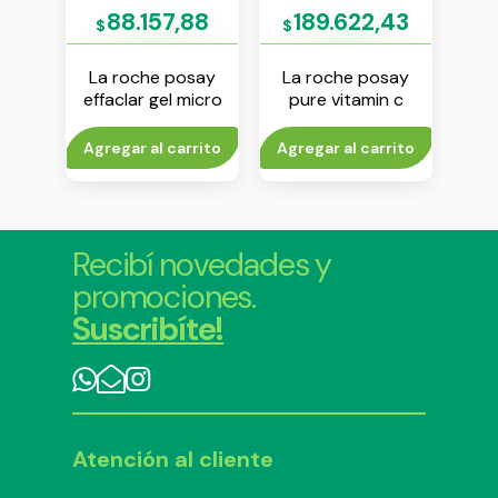
15
88.157,88
189.622,43
$
$
$
say
La roche posay
La roche posay
Isdi
 ojos
effaclar gel micro
pure vitamin c
sh
exfoliante 200 ml
ligera 40 ml
rito
Agregar al carrito
Agregar al carrito
Agr
Recibí novedades y
promociones.
Suscribíte!
Atención al cliente