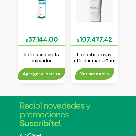
00
57.144,00
107.477,42
$
$
$
ntrol
Isdin acniben ts
La roche posay
La
 ml
limpiador
effaclar mat 40 ml
e
purificante espuma
mic
150 ml
rito
Agregar al carrito
Ver producto
Agr
Recibí novedades y
promociones.
Suscribíte!