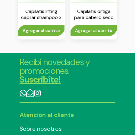
rilla
Capilatis lifting
Capilatis ortiga
Ca
atina
capilar shampoo x
para cabello seco
ext
 ml
350 ml
shampoo x 410 ml
to
Agregar al carrito
Agregar al carrito
V
Recibí novedades y
promociones.
Suscribíte!
Atención al cliente
Sobre nosotros