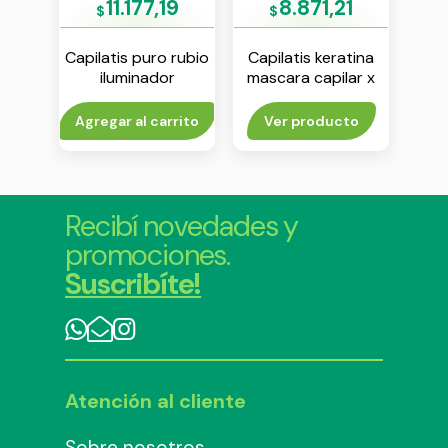
8
11.177,19
8.871,21
$
$
$
rilla
Capilatis puro rubio
Capilatis keratina
Ca
atina
iluminador
mascara capilar x
 ml
shampoo x 420 ml
170 ml
aco
to
Agregar al carrito
Ver producto
Agr
Recibí novedades y
promociones.
Suscribíte!
Atención al cliente
Sobre nosotros