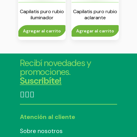
ing
Capilatis puro rubio
Capilatis puro rubio
Cap
ra x
iluminador
aclarante
p
acondicionador x
instantaneo spray
neu
420 ml
x 240 ml
to
Agregar al carrito
Agregar al carrito
Agr
Recibí novedades y
promociones.
Suscribíte!
Atención al cliente
Sobre nosotros