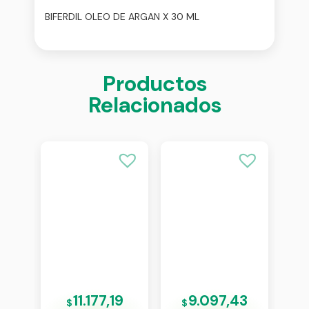
BIFERDIL OLEO DE ARGAN X 30 ML
Productos
Relacionados
09
11.177,19
9.097,43
$
$