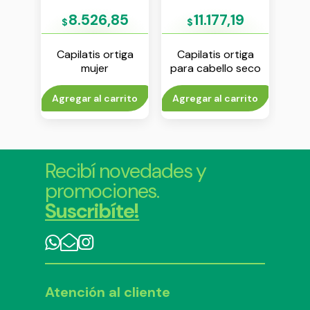
79
8.526,85
11.177,19
$
$
ing
Capilatis ortiga
Capilatis ortiga
Ca
oo x
mujer
para cabello seco
sha
acondicionador x
shampoo x 410 ml
350 ml
rito
Agregar al carrito
Agregar al carrito
Agr
Recibí novedades y
promociones.
Suscribíte!
Atención al cliente