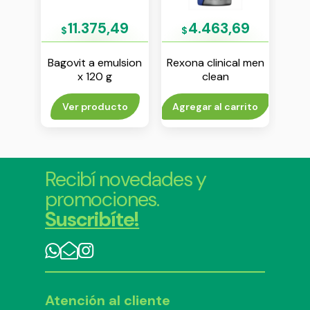
86
11.375,49
4.463,69
$
$
ono
Bagovit a emulsion
Rexona clinical men
R
na
x 120 g
clean
j
te en
antitranspirante en
 g
aerosol x 55 ml
rito
Ver producto
Agregar al carrito
V
Recibí novedades y
promociones.
Suscribíte!
Atención al cliente