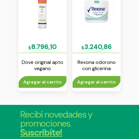
74
8.796,10
3.240,86
$
$
$
al
Dove original apto
Rexona odorono
D
ante
vegano
con glicerina
coc
 g
antitranspirante en
antitranspirante en
aerosol x 250 ml
crema x 60 g
to
Agregar al carrito
Agregar al carrito
Agr
Recibí novedades y
promociones.
Suscribíte!