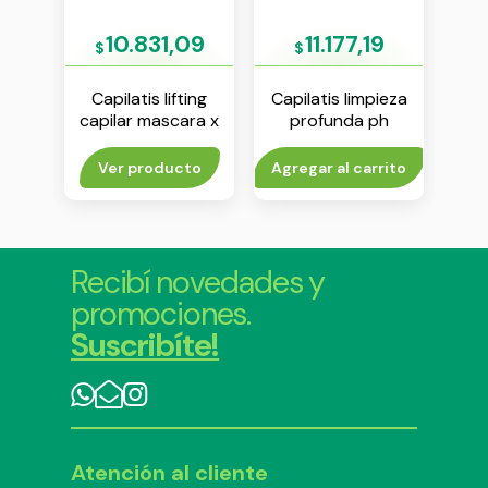
9
10.831,09
11.177,19
$
$
$
iga
Capilatis lifting
Capilatis limpieza
Ca
fino
capilar mascara x
profunda ph
ex
0 ml
170 ml
neutro shampoo x
420 ml
rito
Ver producto
Agregar al carrito
Agr
Recibí novedades y
promociones.
Suscribíte!
Atención al cliente