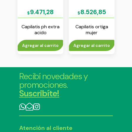
9
9.471,28
8.526,85
$
$
rubio
Capilatis ph extra
Capilatis ortiga
Ca
r
acido
mujer
aco
or x
acondicionador x
acondicionador x
170 ml
350 ml
rito
Agregar al carrito
Agregar al carrito
V
Recibí novedades y
promociones.
Suscribíte!
Atención al cliente