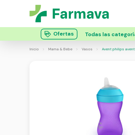
Ofertas
Todas las categorí
Inicio
Mama & Bebe
Vasos
Avent philips aven