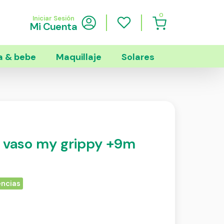
0
Iniciar Sesión
Mi Cuenta
 & bebe
Maquillaje
Solares
t vaso my grippy +9m
encias