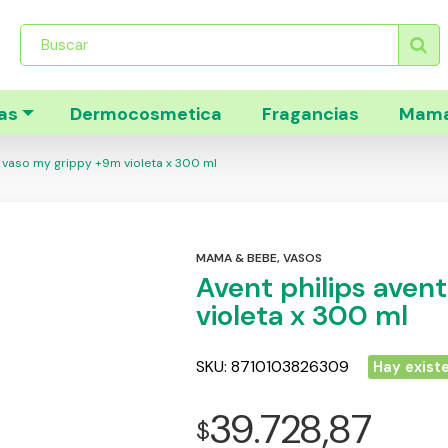
Búsqueda
de
productos
as
Dermocosmetica
Fragancias
Mama
t vaso my grippy +9m violeta x 300 ml
MAMA & BEBE
,
VASOS
Avent philips aven
violeta x 300 ml
SKU:
8710103826309
Hay exist
39.728,87
$