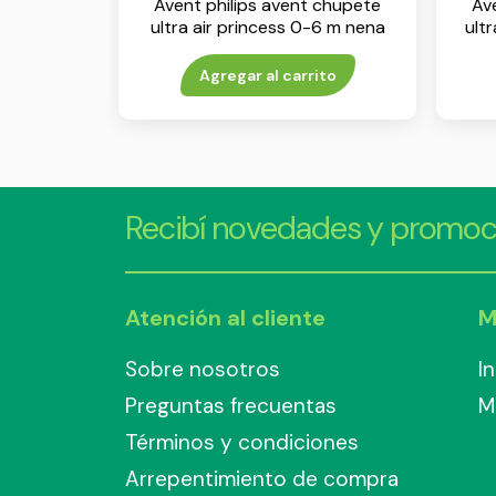
Avent philips avent chupete
Av
ultra air princess 0-6 m nena
ult
env x 2
Agregar al carrito
Recibí novedades y promoc
Atención al cliente
M
Sobre nosotros
I
Preguntas frecuentas
M
Términos y condiciones
Arrepentimiento de compra