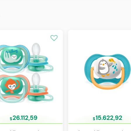
s
26.112,59
15.622,92
$
$