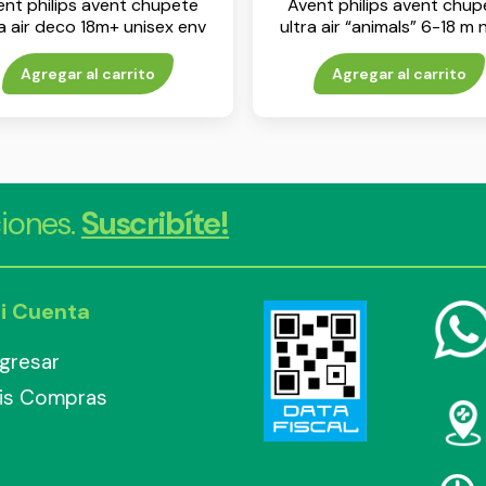
ent philips avent chupete
Avent philips avent chup
ra air deco 18m+ unisex env
ultra air “animals” 6-18 m
x 2
env x 1
Agregar al carrito
Agregar al carrito
iones.
Suscribíte!
i Cuenta
ngresar
is Compras