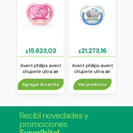
59
15.623,03
21.273,16
$
$
$
avent
Avent philips avent
Avent philips avent
Aven
 air
chupete ultra air
chupete ultra air
chu
isex
unicornio 6-18 m
“animals” 0-6 m
18m
nena env x1
nene env x 1
rito
Agregar al carrito
Ver producto
Agr
Recibí novedades y
promociones.
Suscribíte!