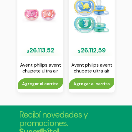
62
26.113,52
26.112,59
$
$
$
avent
Avent philips avent
Avent philips avent
Aven
chupete ultra air
chupete ultra air
chup
 y
unicornio 6-18 m
18m+ nene env x 2
0-6 
nena env x 2
to
Agregar al carrito
Agregar al carrito
Agr
Recibí novedades y
promociones.
Suscribíte!