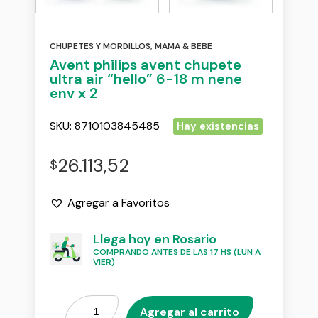
CHUPETES Y MORDILLOS
,
MAMA & BEBE
Avent philips avent chupete
ultra air “hello” 6-18 m nene
env x 2
SKU:
8710103845485
Hay existencias
26.113,52
$
Agregar a Favoritos
Llega hoy en Rosario
COMPRANDO ANTES DE LAS 17 HS (LUN A
VIER)
Agregar al carrito