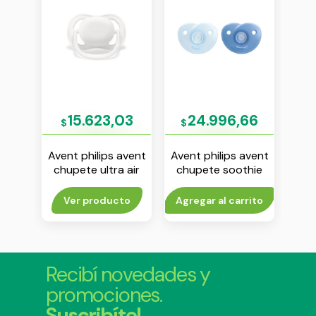
59
15.623,03
24.996,66
$
$
$
avent
Avent philips avent
Avent philips avent
Aven
 air
chupete ultra air
chupete soothie
chup
 x 2
liso 0-6 m unisex
liso 0-6 m nene env
6-18
env x 1
x 2
rito
Ver producto
Agregar al carrito
V
Recibí novedades y
promociones.
Suscribíte!