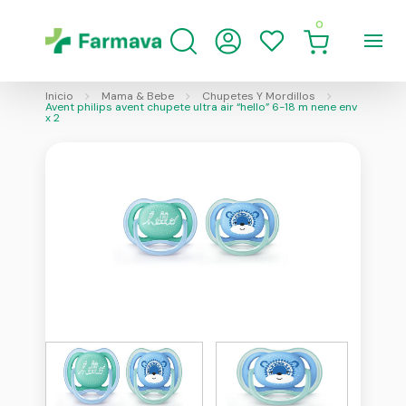
0
Inicio
Mama & Bebe
Chupetes Y Mordillos
Avent philips avent chupete ultra air “hello” 6-18 m nene env
x 2