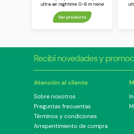
ultra air nightime 0-6 m nene
ul
env x 2
Ver producto
Recibí novedades y promoc
Atención al cliente
M
Sobre nosotros
I
Preguntas frecuentas
M
Términos y condiciones
Arrepentimiento de compra