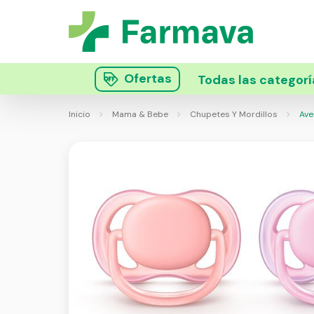
Ofertas
Todas las categorí
Inicio
Mama & Bebe
Chupetes Y Mordillos
Aven