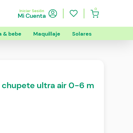
0
Iniciar Sesión
Mi Cuenta
 & bebe
Maquillaje
Solares
 chupete ultra air 0-6 m