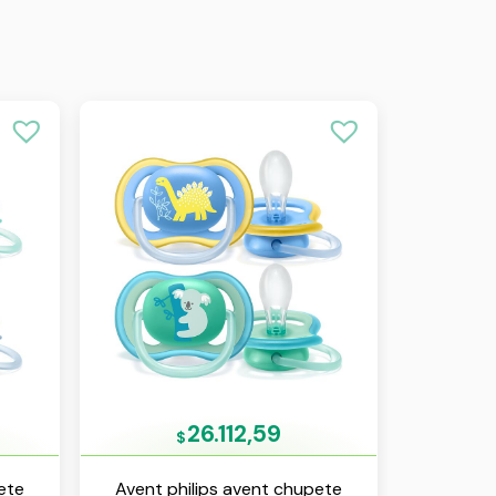
26.112,59
$
ete
Avent philips avent chupete