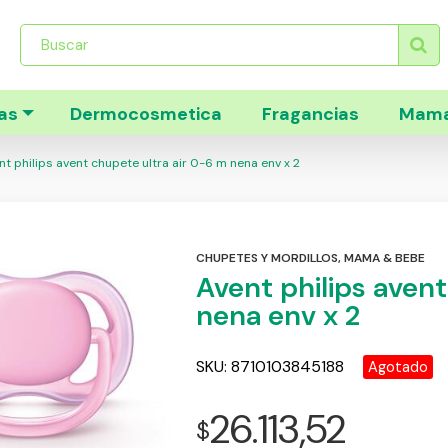
Búsqueda
de
productos
as
Dermocosmetica
Fragancias
Mama
t philips avent chupete ultra air 0-6 m nena env x 2
CHUPETES Y MORDILLOS
,
MAMA & BEBE
Avent philips avent
nena env x 2
SKU:
8710103845188
Agotado
26.113,52
$