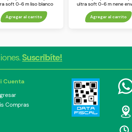
tra soft 0-6 m liso blanco
ultra soft 0-6 m nene env
env x 1
Agregar al carrito
Agregar al carrito
iones.
Suscribíte!
i Cuenta
ngresar
is Compras