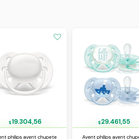
s
19.304,56
29.461,55
$
$
ent philips avent chupete
Avent philips avent chup