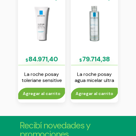
00
84.971,40
79.714,38
$
$
$
s gel
La roche posay
La roche posay
Is
rante
toleriane sensitive
agua micelar ultra
bod
crema 40 ml
pieles sensibles
200 ml
rito
Agregar al carrito
Agregar al carrito
Agr
Recibí novedades y
promociones.