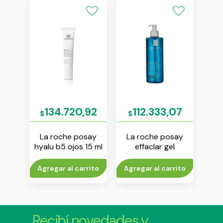
43
134.720,92
112.333,07
$
$
$
say
La roche posay
La roche posay
La
 c
hyalu b5 ojos 15 ml
effaclar gel
l
espumoso
int
purificante 400 ml
rito
Agregar al carrito
Agregar al carrito
Agr
Recibí novedades y