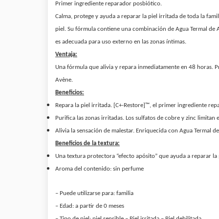
Primer ingrediente reparador posbiótico.
Calma, protege y ayuda a reparar la piel irritada de toda la fam
piel. Su fórmula contiene una combinación de Agua Termal de Av
es adecuada para uso externo en las zonas íntimas.
Ventaja:
Una fórmula que alivia y repara inmediatamente en 48 horas. P
Avène.
Beneficios:
Repara la piel irritada. [C+-Restore]™, el primer ingrediente r
Purifica las zonas irritadas. Los sulfatos de cobre y zinc limitan 
Alivia la sensación de malestar. Enriquecida con Agua Termal de
Beneficios de la textura:
Una textura protectora “efecto apósito” que ayuda a reparar la p
Aroma del contenido: s
in perfume
– Puede utilizarse para: f
amilia
– Edad: a
partir de 0 meses
– Tipo de piel: p
iel sensible – Piel irritada – Piel debilitada