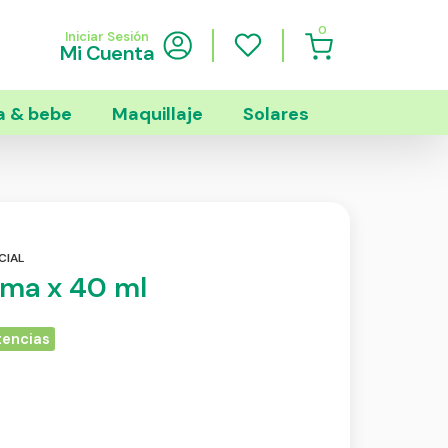
0
Iniciar Sesión
Mi Cuenta
 & bebe
Maquillaje
Solares
CIAL
ema x 40 ml
tencias