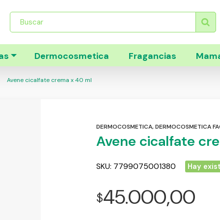
Búsqueda
de
productos
as
Dermocosmetica
Fragancias
Mama
Avene cicalfate crema x 40 ml
DERMOCOSMETICA
,
DERMOCOSMETICA FA
Avene cicalfate cr
SKU:
7799075001380
Hay exis
45.000,00
$