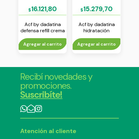
12
16.121,80
15.279,70
$
$
$
ina
Acf by dadatina
Acf by dadatina
Acf 
ador
defensa refill crema
hidratación
seru
ml
x 45 g
mascara noche x
50 g
rito
Agregar al carrito
Agregar al carrito
V
Recibí novedades y
promociones.
Suscribíte!
Atención al cliente