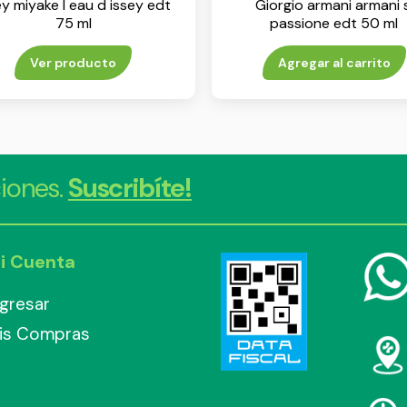
ey miyake l eau d issey edt
Giorgio armani armani s
75 ml
passione edt 50 ml
Ver producto
Agregar al carrito
iones.
Suscribíte!
i Cuenta
ngresar
is Compras