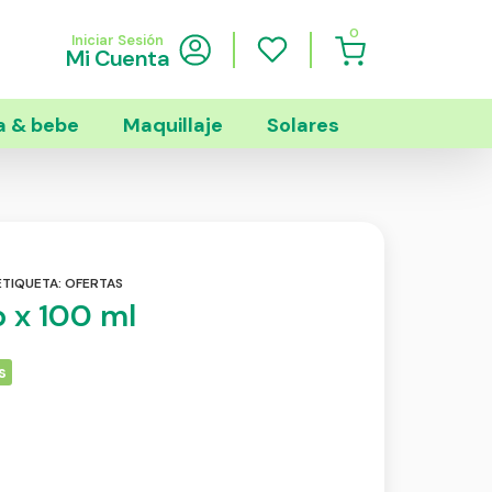
0
Iniciar Sesión
Mi Cuenta
 & bebe
Maquillaje
Solares
ETIQUETA:
OFERTAS
p x 100 ml
s