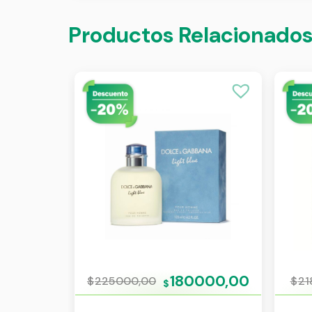
Productos Relacionado
180000,00
$
225000,00
$
21
$