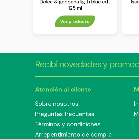
Dolce & gabbana ligth blue edt
Iss
125 ml
Ver producto
Recibí novedades y promoc
Atención al cliente
M
Sobre nosotros
I
Preguntas frecuentas
M
Términos y condiciones
Arrepentimiento de compra