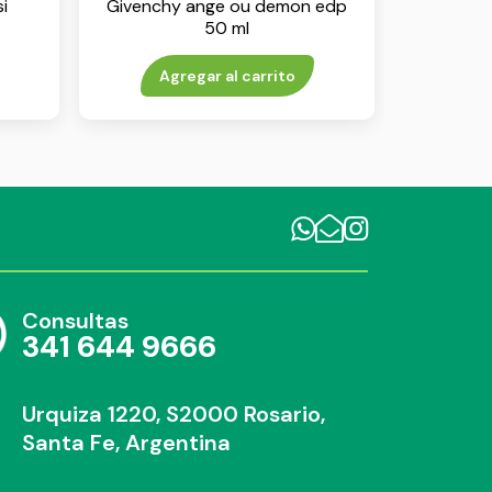
i
Givenchy ange ou demon edp
50 ml
Agregar al carrito
Consultas
341 644 9666
Urquiza 1220, S2000 Rosario,
Santa Fe, Argentina