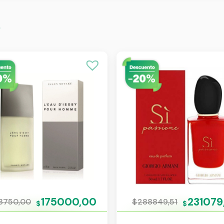
s
175000,00
231079
8750,00
$
288849,51
$
$