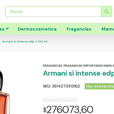
Búsqueda
de
productos
as
Dermocosmetica
Fragancias
Mama
Armani si intense edp x 100 ml
FRAGANCIAS
,
FRAGANCIAS IMPORTADAS DAMA
Armani si intense ed
SKU:
3614273313162
Hay existencia
345092,00
$
276073,60
$