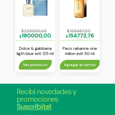
0
$
225000,00
$
193467,20
$
00
180000,00
154773,76
$
$
$
Dolce & gabbana
Paco rabanne one
Gi
y edt
ligth blue edt 125 ml
millon edt 50 ml
arma
to
Ver producto
Agregar al carrito
Agr
Recibí novedades y
promociones.
Suscribíte!