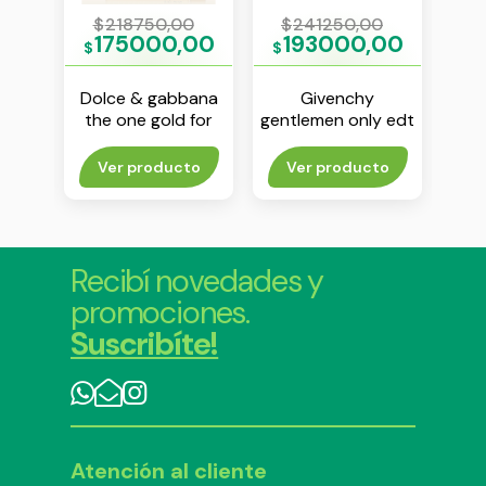
0
$
218750,00
$
241250,00
$
00
175000,00
193000,00
1
$
$
$
e est
Dolce & gabbana
Givenchy
Giv
 ml
the one gold for
gentlemen only edt
dem
men dolce &
100 ml
gabbana edp 100
rito
Ver producto
Ver producto
Agr
ml
Recibí novedades y
promociones.
Suscribíte!
Atención al cliente