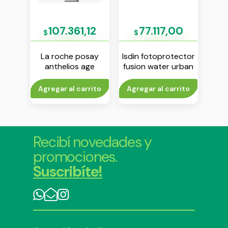
00
107.361,12
77.117,00
$
$
$
a ak-
La roche posay
Isdin fotoprotector
Isdi
pf 99
anthelios age
fusion water urban
ultr
correct con color
spf 30 50 ml
fps 50 50 ml
rito
Agregar al carrito
Agregar al carrito
Agr
Recibí novedades y
promociones.
Suscribíte!