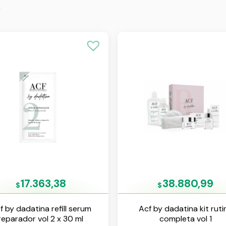
s
17.363,38
38.880,99
$
$
f by dadatina refill serum
Acf by dadatina kit ruti
reparador vol 2 x 30 ml
completa vol 1