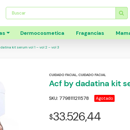
Búsqueda
de
productos
as
Dermocosmetica
Fragancias
Mama
atina kit serum vol 1 – vol 2 – vol 3
CUIDADO FACIAL
,
CUIDADO FACIAL
Acf by dadatina kit se
SKU:
7798111211578
Agotado
33.526,44
$