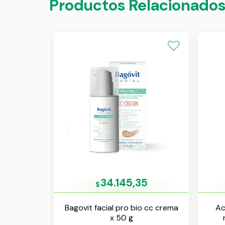
Productos Relacionado
34.145,35
$
Bagovit facial pro bio cc crema
Ac
x 50 g