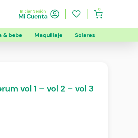
0
Iniciar Sesión
Mi Cuenta
 & bebe
Maquillaje
Solares
rum vol 1 – vol 2 – vol 3