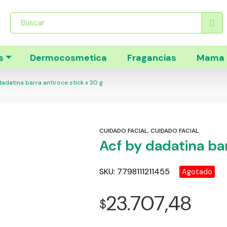
Búsqueda
de
productos
s
Dermocosmetica
Fragancias
Mama 
adatina barra antiroce stick x 30 g
CUIDADO FACIAL
,
CUIDADO FACIAL
Acf by dadatina bar
SKU:
7798111211455
Agotado
23.707,48
$