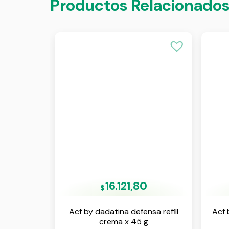
Productos Relacionado
16.121,80
$
Acf by dadatina defensa refill
Acf 
crema x 45 g