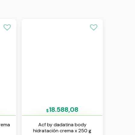
18.588,08
$
crema
Acf by dadatina body
hidratación crema x 250 g