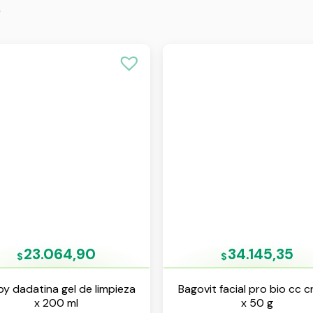
s
23.064,90
34.145,35
$
$
by dadatina gel de limpieza
Bagovit facial pro bio cc 
x 200 ml
x 50 g