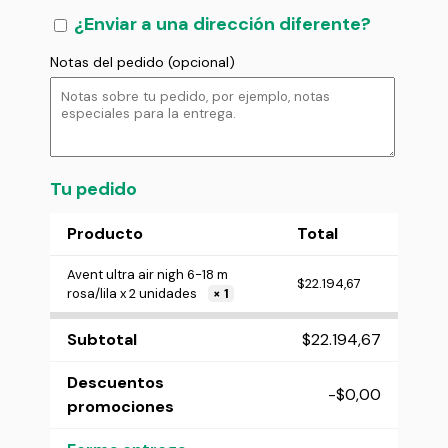
¿Enviar a una dirección diferente?
Notas del pedido
(opcional)
Tu pedido
Producto
Total
Avent ultra air nigh 6-18 m
$
22.194,67
rosa/lila x 2 unidades
× 1
Subtotal
$
22.194,67
Descuentos
-
$
0,00
promociones