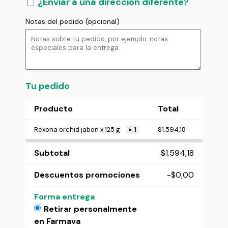
¿Enviar a una dirección diferente?
Notas del pedido
(opcional)
Tu pedido
Producto
Total
Rexona orchid jabon x 125 g
× 1
$
1.594,18
Subtotal
$
1.594,18
Descuentos promociones
-
$
0,00
Forma entrega
Retirar personalmente
en Farmava