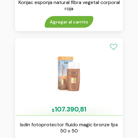
Konjac esponja natural fibra vegetal corporal
roja
Agregar al carrito
107.390,81
$
Isdin fotoprotector fluido magic bronze fps
50 x 50