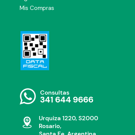
Mis Compras
Consultas
341 644 9666
Urquiza 1220, S2000
Rosario,
Santa Fe, Argentina