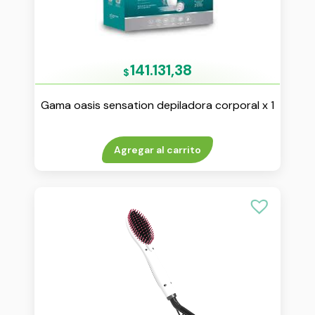
141.131,38
$
Gama oasis sensation depiladora corporal x 1
Agregar al carrito