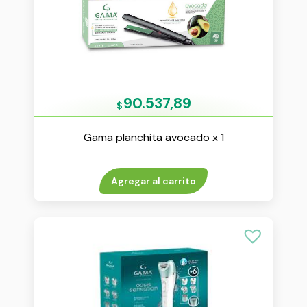
90.537,89
$
Gama planchita avocado x 1
Agregar al carrito