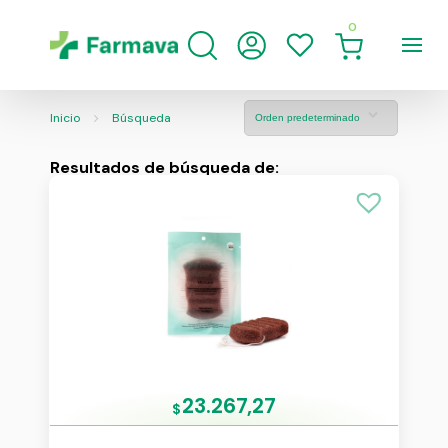
0
Inicio
Búsqueda
Resultados de búsqueda de:
23.267,27
$