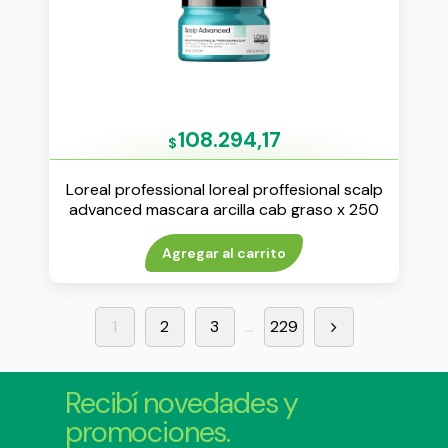
108.294,17
$
Loreal professional loreal proffesional scalp
advanced mascara arcilla cab graso x 250
Agregar al carrito
1
2
3
…
229
Recibí novedades y
promociones.