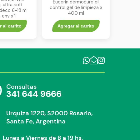
Eucerin dermopure oil
 ultra soft
control gel de limpieza x
deco 6-18 m
400 ml
 env x 1
 al carrito
Agregar al carrito
Consultas
341 644 9666
Urquiza 1220, S2000 Rosario,
Santa Fe, Argentina
Lunes a Viernes de 8 a 19 hs.