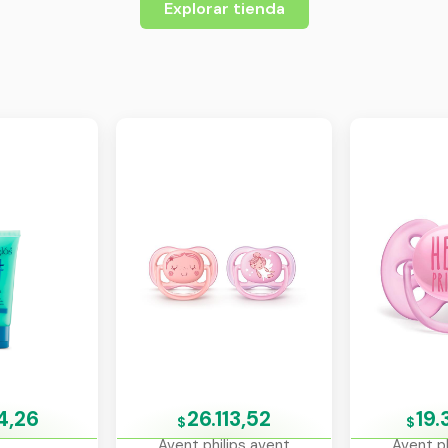
Explorar tienda
4,26
26.113,52
19.
$
$
Avent philips avent
Avent ph