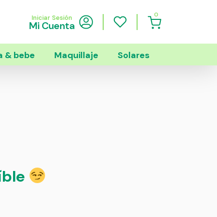
0
Iniciar Sesión
Mi Cuenta
 & bebe
Maquillaje
Solares
íble