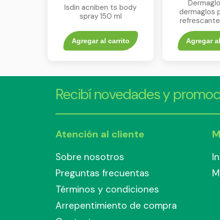
Dermaglo
Isdin acniben ts body
dermaglos p
spray 150 ml
refrescante
Agregar al carrito
Agregar al
Recibí novedades y promoc
Atención al cliente
M
Sobre nosotros
I
Preguntas frecuentas
M
Términos y condiciones
Arrepentimiento de compra