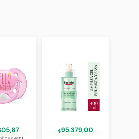
305,87
95.379,00
$
ilips avent