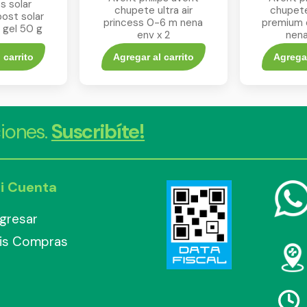
s solar
chupete ultra air
chupete
ost solar
princess 0-6 m nena
premium 
 gel 50 g
env x 2
nena
 carrito
Agregar al carrito
Agregar
iones.
Suscribíte!
i Cuenta
ngresar
is Compras